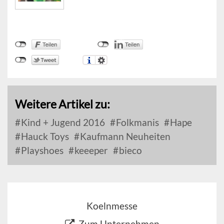
Weitere Artikel zu:
Kind + Jugend 2016
Folkmanis
Hape
Hauck Toys
Kaufmann Neuheiten
Playshoes
keeeper
bieco
Koelnmesse
Zum Unternehmen