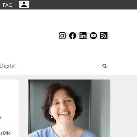
FAQ
Digital
h.
s Bild