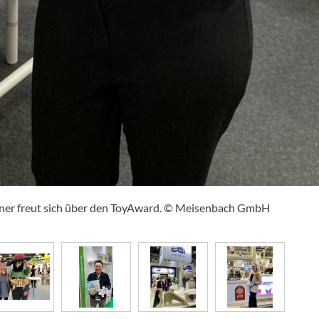
hner freut sich über den ToyAward. © Meisenbach GmbH