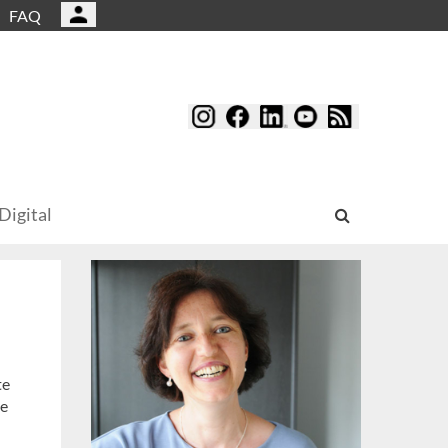
FAQ
Digital
te
he