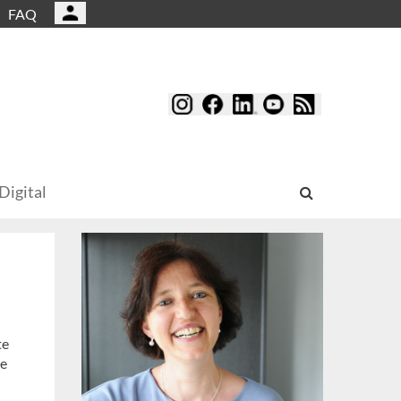
FAQ
Digital
te
he