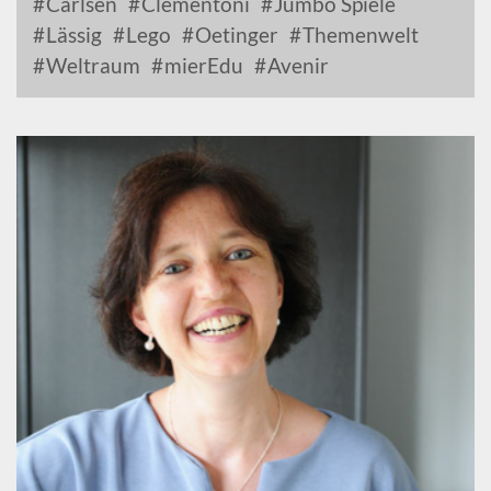
Carlsen
Clementoni
Jumbo Spiele
Lässig
Lego
Oetinger
Themenwelt
Weltraum
mierEdu
Avenir