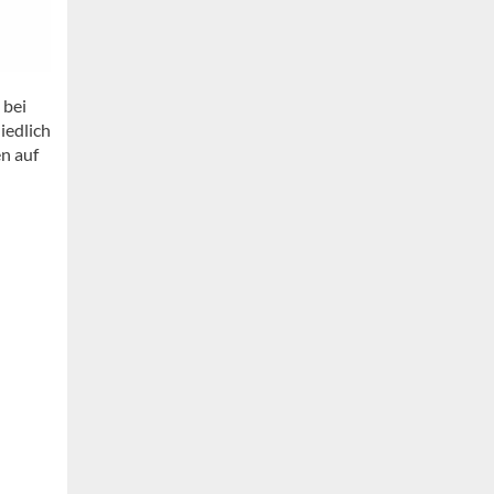
 bei
iedlich
n auf