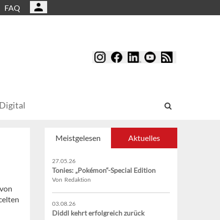
FAQ
Digital
Meistgelesen
Aktuelles
27.05.26
Tonies: „Pokémon“-Special Edition
Von Redaktion
 von
celten
03.08.26
Diddl kehrt erfolgreich zurück