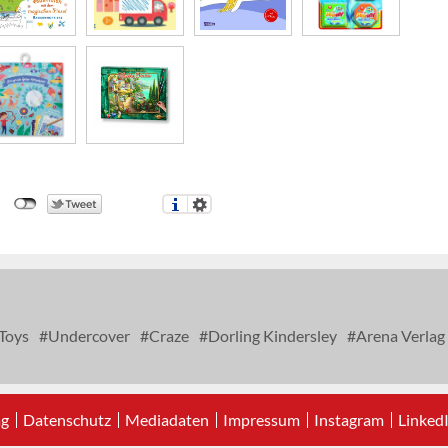
Toys
Undercover
Craze
Dorling Kindersley
Arena Verlag
ag
Datenschutz
Mediadaten
Impressum
Instagram
Linked