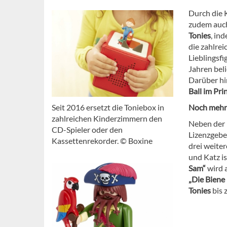
Durch die 
zudem auch
Tonies
, in
die zahlre
Lieblingsfi
Jahren beli
Darüber hin
Ball im Pri
Seit 2016 ersetzt die Toniebox in
Noch mehr
zahlreichen Kinderzimmern den
Neben der 
CD-Spieler oder den
Lizenzgebe
Kassettenrekorder. © Boxine
drei weite
und Katz is
Sam“
wird a
„Die Biene
Tonies
bis