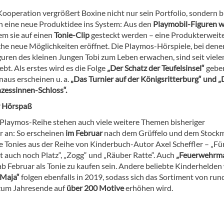
Kooperation vergrößert Boxine nicht nur sein Portfolio, sondern b
 eine neue Produktidee ins System: Aus den
Playmobil-Figuren 
dem sie auf einen
Tonie-Clip
gesteckt werden – eine Produkterweit
iche neue Möglichkeiten eröffnet. Die Playmos-Hörspiele, bei dene
guren des kleinen Jungen Tobi zum Leben erwachen, sind seit viele
ebt. Als erstes wird es die Folge
„Der Schatz der Teufelsinsel“
gebe
aus erscheinen u. a.
„Das Turnier auf der Königsritterburg“ und „
nzessinnen-Schloss“.
 Hörspaß
Playmos-Reihe stehen auch viele weitere Themen bisheriger
r an: So erscheinen
im Februar
nach dem Grüffelo und dem Stock
re Tonies aus der Reihe von Kinderbuch-Autor Axel Scheffler – „F
t auch noch Platz“, „Zogg“ und „Räuber Ratte“. Auch
„Feuerwehrm
b Februar als Tonie zu kaufen sein. Andere beliebte Kinderhelden
 Maja“
folgen ebenfalls in 2019, sodass sich das Sortiment von ru
 zum Jahresende auf
über 200 Motive
erhöhen wird.