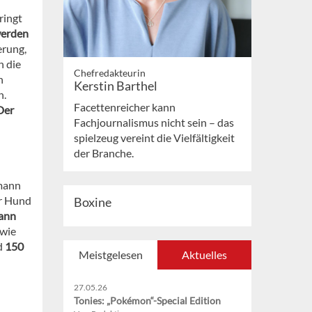
ringt
werden
erung,
n die
Chefredakteurin
n
Kerstin Barthel
n.
Facettenreicher kann
Der
Fachjournalismus nicht sein – das
spielzeug vereint die Vielfältigkeit
der Branche.
mann
ür Hund
Boxine
ann
 wie
nd
150
Meistgelesen
Aktuelles
27.05.26
Tonies: „Pokémon“-Special Edition