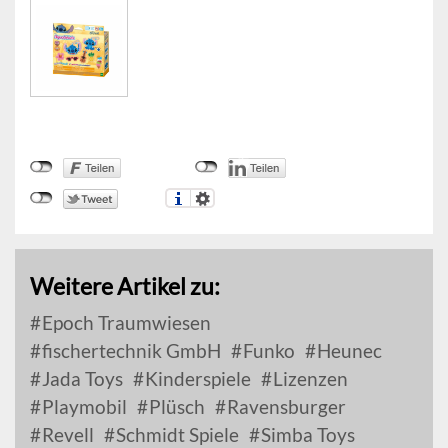
Weitere Artikel zu:
Epoch Traumwiesen
fischertechnik GmbH
Funko
Heunec
Jada Toys
Kinderspiele
Lizenzen
Playmobil
Plüsch
Ravensburger
Revell
Schmidt Spiele
Simba Toys