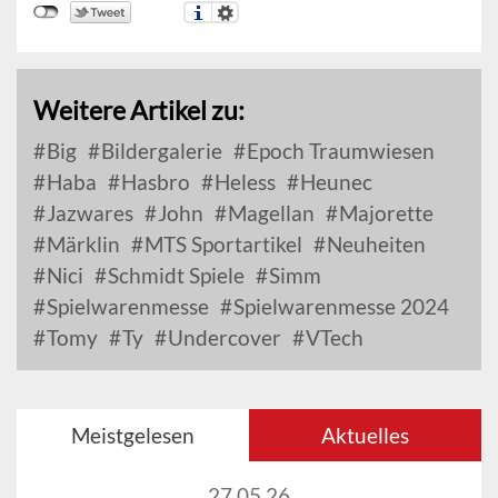
Weitere Artikel zu:
Big
Bildergalerie
Epoch Traumwiesen
Haba
Hasbro
Heless
Heunec
Jazwares
John
Magellan
Majorette
Märklin
MTS Sportartikel
Neuheiten
Nici
Schmidt Spiele
Simm
Spielwarenmesse
Spielwarenmesse 2024
Tomy
Ty
Undercover
VTech
Meistgelesen
Aktuelles
27.05.26