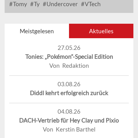
Tomy
Ty
Undercover
VTech
Meistgelesen
Aktuelles
27.05.26
Tonies: „Pokémon“-Special Edition
Von Redaktion
03.08.26
Diddl kehrt erfolgreich zurück
04.08.26
DACH-Vertrieb für Hey Clay und Pixio
Von Kerstin Barthel