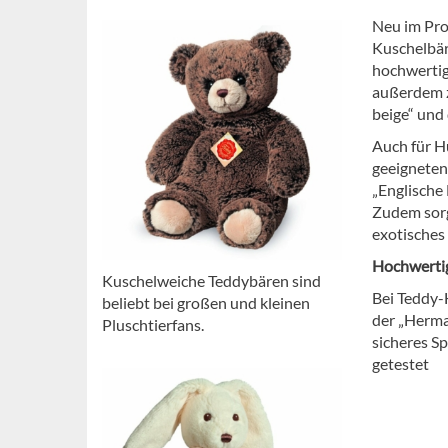
Neu im Pro
Kuschelbäre
hochwertig
außerdem z
beige“ und
Auch für H
geeigneten
„Englische
Zudem sorg
exotisches
Hochwertig
Kuschelweiche Teddybären sind
Bei Teddy-
beliebt bei großen und kleinen
der „Herma
Pluschtierfans.
sicheres S
getestet