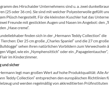
gramm des Hirschaider Unternehmens sind u. a. zwei dunkelbrau
n (25 oder 36 cm). Sie sind mit weicher Polyesterwolle gefüllt un
em Plüsch hergestellt. Für die kleinsten Kuschler hat das Unter
wei Freunde mit gestickten Augen und Nasen im Angebot: den „
 den „Hase creme“.
undeliebhaber finden sich in der „Hermann Teddy Collection“ die
 Tierchen: Der 25 cm große „Charles Spaniel“ und die 27 cm große
 Bulldogge“ sehen ihren natürlichen Vorbildern zum Verwechseln ä
en Vögel, wie ein „Nymphensittich“ oder ein „Papageientaucher“, 
 Flair im Kinderzimmer.
 und sicher
Hermann legt man großen Wert auf hohe Produktqualität: Alle Art
nn Teddy Collection“ entsprechen den europäischen Richtlinien f
pielzeug und werden regelmäßig von akkreditierten Prüfinstituten