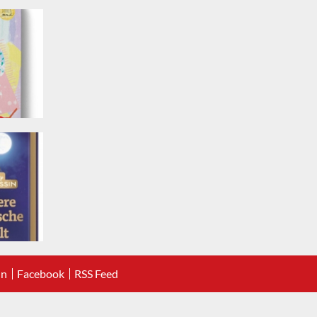
In
Facebook
RSS Feed