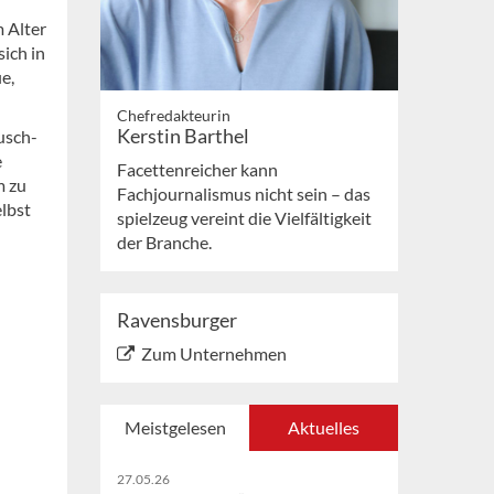
m Alter
ich in
e,
Chefredakteurin
Kerstin Barthel
usch-
e
Facettenreicher kann
m zu
Fachjournalismus nicht sein – das
elbst
spielzeug vereint die Vielfältigkeit
der Branche.
Ravensburger
Zum Unternehmen
Meistgelesen
Aktuelles
27.05.26