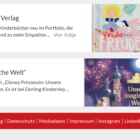
 Verlag
Kinderbücher neu im Portfolio, die
und zu mehr Empathie ...
Von Katja
che Welt“
 „Disney Prinzessin: Unsere
 Es ist bei Dorling Kindersley ...
ag
Datenschutz
Mediadaten
Impressum
Instagram
Linked