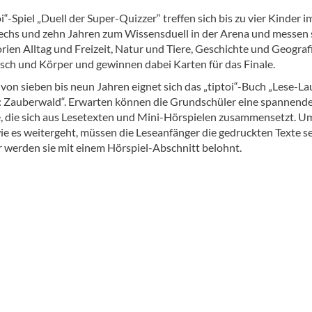
i“-Spiel „Duell der Super-Quizzer“ treffen sich bis zu vier Kinder i
echs und zehn Jahren zum Wissensduell in der Arena und messen s
ien Alltag und Freizeit, Natur und Tiere, Geschichte und Geografi
sch und Körper und gewinnen dabei Karten für das Finale.
von sieben bis neun Jahren eignet sich das „tiptoi“-Buch „Lese-La
 Zauberwald“. Erwarten können die Grundschüler eine spannend
, die sich aus Lesetexten und Mini-Hörspielen zusammensetzt. U
ie es weitergeht, müssen die Leseanfänger die gedruckten Texte s
ür werden sie mit einem Hörspiel-Abschnitt belohnt.