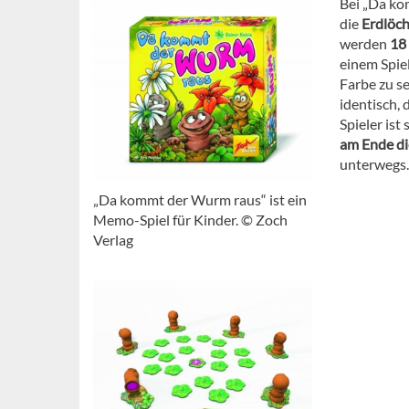
Bei „Da ko
die
Erdlöc
werden
18
einem Spie
Farbe zu s
identisch, 
Spieler ist
am Ende di
unterwegs. 
„Da kommt der Wurm raus“ ist ein
Memo-Spiel für Kinder. © Zoch
Verlag