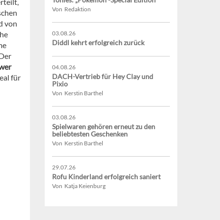
teilt,
Von Redaktion
schen
d von
che
03.08.26
Diddl kehrt erfolgreich zurück
me
 Der
wer
04.08.26
DACH-Vertrieb für Hey Clay und
al für
Pixio
Von Kerstin Barthel
03.08.26
Spielwaren gehören erneut zu den
beliebtesten Geschenken
Von Kerstin Barthel
29.07.26
Rofu Kinderland erfolgreich saniert
Von Katja Keienburg