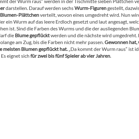
mmt der Wurm raus“ werden in der Tischmitte sieben Plättchen ver
her
darstellen. Darauf werden sechs
Wurm-Figuren
gestellt, dazwi
 Blumen-Plättchen
verteilt, wovon eines umgedreht wird. Nun wir
ler ein Wurm auf das leere Erdloch gesetzt und laut angesagt, wel
ehen ist. Sind die Farben des Wurms und die der ausliegenden Blu
darf die
Blume gepflückt
werden und die nächste wird umgedreht.
 solange am Zug, bis die Farben nicht mehr passen.
Gewonnen hat, 
e meisten Blumen gepflückt hat.
„Da kommt der Wurm raus“ ist ide
Es eignet sich
für zwei bis fünf Spieler ab vier Jahren
.