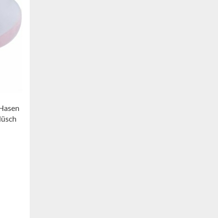
 Hasen
lüsch