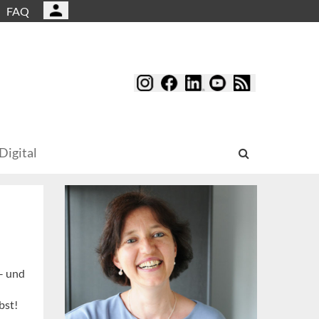
FAQ
Digital
 – und
bst!