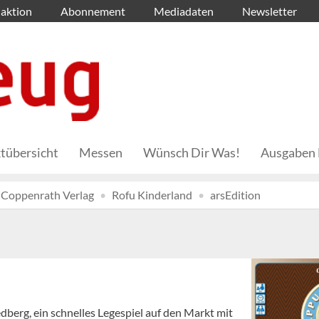
aktion
Abonnement
Mediadaten
Newsletter
tübersicht
Messen
Wünsch Dir Was!
Ausgaben 
Coppenrath Verlag
Rofu Kinderland
arsEdition
edberg, ein schnelles Legespiel auf den Markt mit