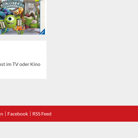
st im TV oder Kino
In
Facebook
RSS Feed