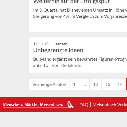
Weiterhin auf der Erfolgsspur
Im 3. Quartal hat Disney einen Umsatz in Höhe v
Steigerung von 4% im Vergleich zum Vorjahresz
11.11.13 –
Lizenzen
Unbegrenzte Ideen
Bullyland ergänzt sein bewährtes Figuren-Prog
antrifft.
Von Redaktion
Vorherige Artikel
1
…
12
13
14
FAQ
Meisenbach Verl