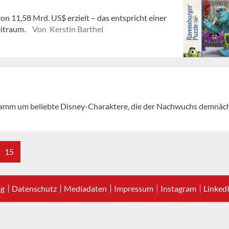
on 11,58 Mrd. US$ erzielt – das entspricht einer
eitraum.
Von Kerstin Barthel
ramm um beliebte Disney-Charaktere, die der Nachwuchs demnäch
15
ag
Datenschutz
Mediadaten
Impressum
Instagram
Linked