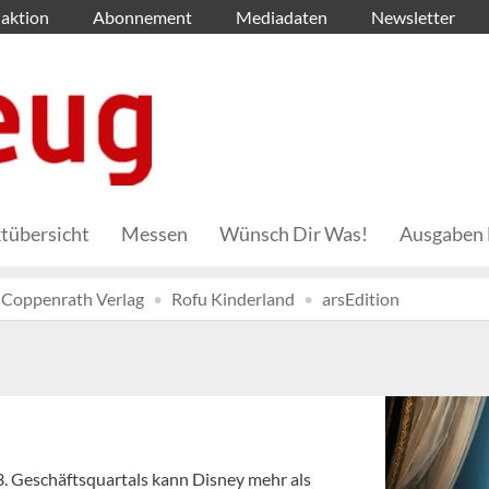
aktion
Abonnement
Mediadaten
Newsletter
tübersicht
Messen
Wünsch Dir Was!
Ausgaben 
Coppenrath Verlag
Rofu Kinderland
arsEdition
3. Geschäftsquartals kann Disney mehr als