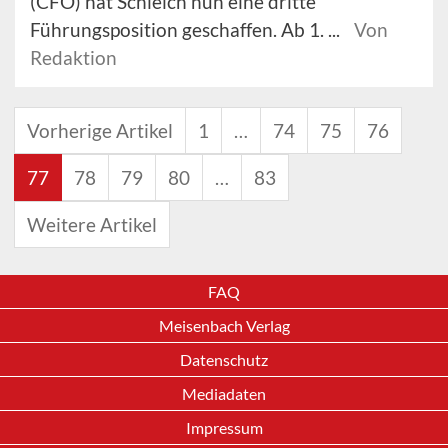
(CFO) hat Schleich nun eine dritte
Führungsposition geschaffen. Ab 1. ...
Von
Redaktion
Vorherige Artikel
1
…
74
75
76
77
78
79
80
…
83
Weitere Artikel
FAQ
Meisenbach Verlag
Datenschutz
Mediadaten
Impressum