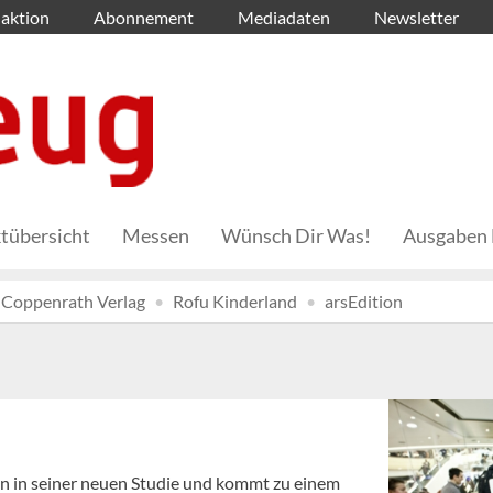
aktion
Abonnement
Mediadaten
Newsletter
tübersicht
Messen
Wünsch Dir Was!
Ausgaben 
Coppenrath Verlag
Rofu Kinderland
arsEdition
n in seiner neuen Studie und kommt zu einem