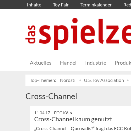
Inhalte
Toy Fair
Terminkalender
Red
Aktuelles
Handel
Industrie
Produk
Top-Themen:
Nordstil
U.S. Toy Association
Cross-Channel
11.04.17 –
ECC Köln
Cross-Channel kaum genutzt
„Cross-Channel – Quo vadis?“ fragt das ECC Köl