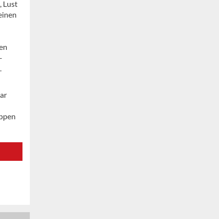
, Lust
einen
ren
–
.
ar
uppen