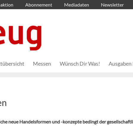
aktion
Abonnement
Mediadaten
Newsletter
tübersicht
Messen
Wünsch Dir Was!
Ausgaben 
en
he neue Handelsformen und -konzepte bedingt der gesellschaftl