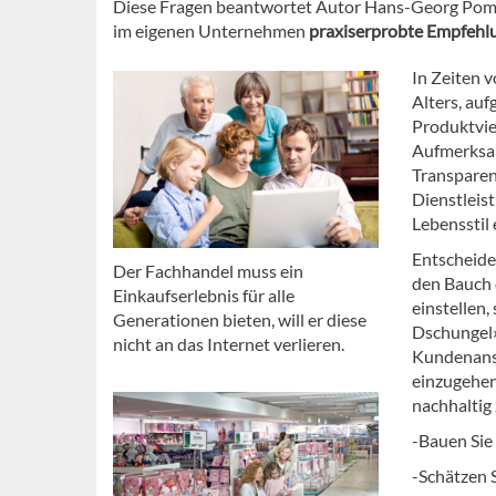
Diese Fragen beantwortet Autor Hans-Georg Pompe
im eigenen Unternehmen
praxiserprobte Empfehl
In Zeiten 
Alters, au
Produktviel
Aufmerksam
Transparen
Dienstleis
Lebensstil 
Entscheiden
Der Fachhandel muss ein
den Bauch 
Einkaufserlebnis für alle
einstellen,
Generationen bieten, will er diese
Dschungel» 
nicht an das Internet verlieren.
Kundenansp
einzugehen
nachhaltig 
-Bauen Sie
-Schätzen 