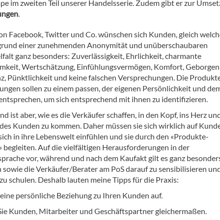
 im zweiten Teil unserer Handelsserie. Zudem gibt er zur Umse
ungen
.
von Facebook, Twitter und Co. wünschen sich Kunden, gleich welc
fgrund einer zunehmenden Anonymität und unüberschaubaren
falt ganz besonders: Zuverlässigkeit, Ehrlichkeit, charmante
keit, Wertschätzung, Einfühlungsvermögen, Komfort, Geborgenh
z, Pünktlichkeit und keine falschen Versprechungen. Die Produkt
tungen sollen zu einem passen, der eigenen Persönlichkeit und de
entsprechen, um sich entsprechend mit ihnen zu identifizieren.
d ist aber, wie es die Verkäufer schaffen, in den Kopf, ins Herz und
des Kunden zu kommen. Daher müssen sie sich wirklich auf Kund
 sich in ihre Lebenswelt einfühlen und sie durch den «Produkte-
begleiten. Auf die vielfältigen Herausforderungen in der
rache vor, während und nach dem Kaufakt gilt es ganz besonder
 sowie die Verkäufer/Berater am PoS darauf zu sensibilisieren un
zu schulen. Deshalb lauten meine Tipps für die Praxis:
 eine persönliche Beziehung zu Ihren Kunden auf.
Sie Kunden, Mitarbeiter und Geschäftspartner gleichermaßen.