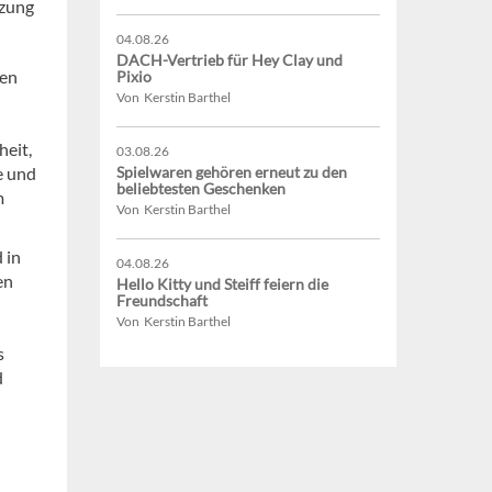
tzung
04.08.26
DACH-Vertrieb für Hey Clay und
hen
Pixio
Von Kerstin Barthel
eit,
03.08.26
e und
Spielwaren gehören erneut zu den
beliebtesten Geschenken
m
Von Kerstin Barthel
 in
04.08.26
en
Hello Kitty und Steiff feiern die
Freundschaft
Von Kerstin Barthel
s
d