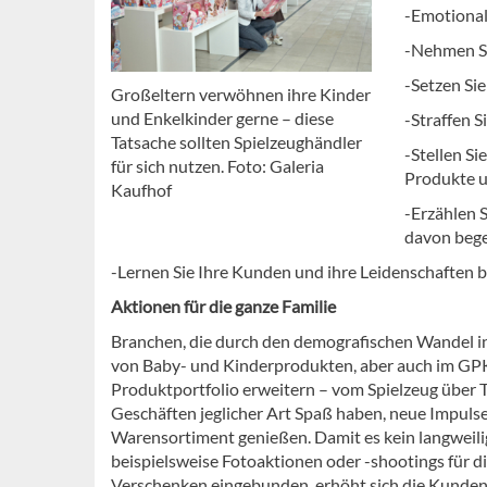
-Emotional
-Nehmen Sie
-Setzen Si
Großeltern verwöhnen ihre Kinder
und Enkelkinder gerne – diese
-Straffen 
Tatsache sollten Spielzeughändler
-Stellen S
für sich nutzen. Foto: Galeria
Produkte u
Kaufhof
-Erzählen 
davon begei
-Lernen Sie Ihre Kunden und ihre Leidenschaften 
Aktionen für die ganze Familie
Branchen, die durch den demografischen Wandel ins
von Baby- und Kinderprodukten, aber auch im GP
Produktportfolio erweitern – vom Spielzeug über T
Geschäften jeglicher Art Spaß haben, neue Impulse
Warensortiment genießen. Damit es kein langweil
beispielsweise Fotoaktionen oder -shootings für d
Verschenken eingebunden, erhöht sich die Kunden