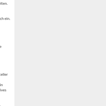
lten.
ch ein.
e
eller
in
ives
n