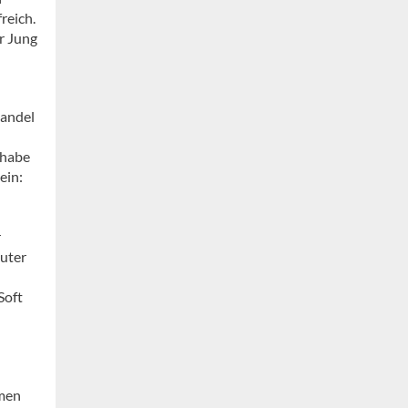
reich.
r Jung
handel
 habe
ein:
r
guter
Soft
hmen