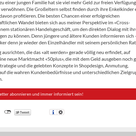
u einer jungen Familie hat sie viel mehr Geld zur freien Verfügung
verwöhnen. Die Großeltern selbst finden durch ihre Enkelkinder 
 davon profitieren. Die besten Chancen einer erfolgreichen
ftlichen Wandel bieten sich aus meiner Perspektive im «Cross-
nem stationären Handelsgeschäft, um den direkten Dialog mit ih
en zu können. Denn jüngere und ältere Kunden informieren sich 
rker denn je wieder den Einzelhändler mit seinem persönlichen Rat
srichten, die das «alt werden» gerade völlig neu erfindet, auf
ine neue Marktmacht «50plus», die mit dem Geld ausgeben noch g
 Strategie und die gelebten Konzepte in Shopdesign, Anmutung,
 auf die wahren Kundenbedürfnisse und unterschiedlichen Zielgr
n.
etter abonnieren und immer informiert sein!