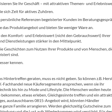
isieren Sie Ihr Geschäft – mit attraktiven Themen- und Erlebniswe
 sich Zeit für aktives Zuhören.
e persönliche Referenzen begeisterter Kunden im Beratungsgesprä
Sie das Produktangebot und bieten Sie weniger Ware an.
ie den Komfort- und Erlebniswert (nicht den Gebrauchswert) Ihrer
nd Dienstleistungen stärker in den Mittelpunkt.
Sie Geschichten zum Nutzen Ihrer Produkte und von Menschen, di
stert sind.
besser kennen.
 Hintertreffen geraten, muss es nicht geben. So können z.B. Herst
K-Fachhandel neue Käufersegmente ansprechen, wenn sie ihr
echnik bis hin zu Mode und Lifestyle. Die Menschen wollen heute 
 bekommen, etwas erleben, Gleichgesinnte treffen und ein attrakt
iges, austauschbares 0815-Angebot wird, könnten Händler
ie ganze Familie arrangieren. Werden gleichzeitig Gutscheine zum
bindung und die Lust aufs Wiederkommen wird verstärkt. Für de