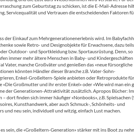
aschung zum Geburtstag zu schicken, ist die E-Mail-Adresse hilf
ng, Servicequalität und Vertrauen die entscheidenden Faktoren fü
dass der Einkauf zum Mehrgenerationenerlebnis wird. Im Babyfach
chenke sowie Retro- und Designobjekte für Erwachsene, dazu teils
oder Outdoor- und Sportkleidung bzw. Sportausrüstung. Denn, so
aufen immer mehr ältere Menschen in Baby- und Kindergeschäften 
l Vater, manche Großväter und genießen das «neue fürsorgliche
ionen könnten Händler dieser Branche z.B. Vater-Sohn-
grieren, Enkel-Großeltern-Spiele anbieten oder Retroprodukte fü
 «Die Großmutter und ihr erster Enkel» oder «Wie wird man ein 
e der Generationen-Attraktivität zusätzlich. Apropos Bücher: Im
 dort finden sich immer häufiger «Nonbooks», z.B. Spielsachen (
ssoires, Kunsthandwerk, aber auch Schmuck-, Schönheits- und
s und neu sein, individuell und witzig, einfach Lust machen.
es sein, die «Großeltern-Generation» stärker mit ins Boot zu ne