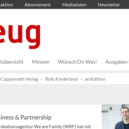
aktion
Abonnement
Mediadaten
Newsletter
tübersicht
Messen
Wünsch Dir Was!
Ausgaben 
Coppenrath Verlag
Rofu Kinderland
arsEdition
iness & Partnership
nikationsagentur We are Family (WRF) hat mit