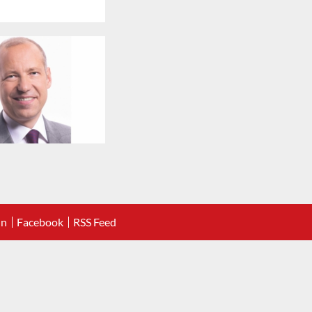
In
Facebook
RSS Feed