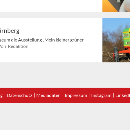
ürnberg
seum die Ausstellung „Mein kleiner grüner
Von Redaktion
ag
Datenschutz
Mediadaten
Impressum
Instagram
Linked