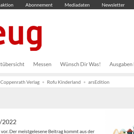
aktion
Abonnement
Mediadaten
Newsletter
tübersicht
Messen
Wünsch Dir Was!
Ausgaben 
Coppenrath Verlag
Rofu Kinderland
arsEdition
3/2022
en vor. Der meistgelesene Beitrag kommt aus der