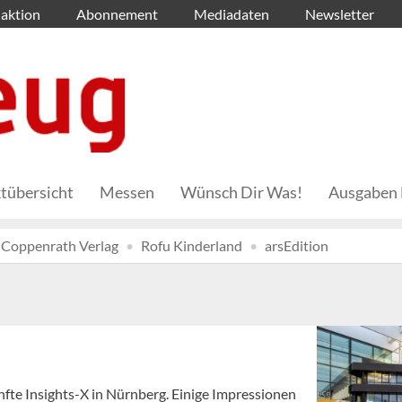
aktion
Abonnement
Mediadaten
Newsletter
tübersicht
Messen
Wünsch Dir Was!
Ausgaben 
Coppenrath Verlag
Rofu Kinderland
arsEdition
fte Insights-X in Nürnberg. Einige Impressionen