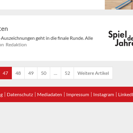
ten
Auszeichnungen geht in die finale Runde. Alle
on Redaktion
47
48
49
50
…
52
Weitere Artikel
ag
Datenschutz
Mediadaten
Impressum
Instagram
Linked