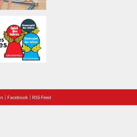
In
Facebook
RSS Feed