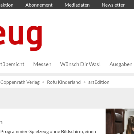
aktion
Abonnement
Mediadaten
Newsletter
tübersicht
Messen
Wünsch Dir Was!
Ausgaben 
Coppenrath Verlag
Rofu Kinderland
arsEdition
n
m Programmier-Spielzeug ohne Bildschirm, einen