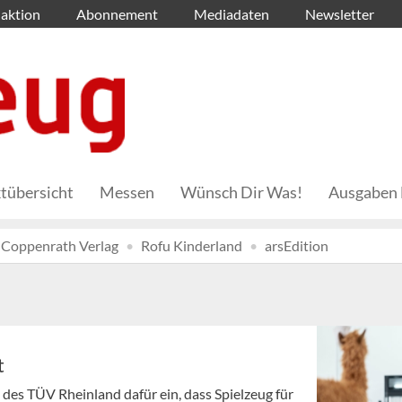
aktion
Abonnement
Mediadaten
Newsletter
tübersicht
Messen
Wünsch Dir Was!
Ausgaben 
Coppenrath Verlag
Rofu Kinderland
arsEdition
t
 des TÜV Rheinland dafür ein, dass Spielzeug für