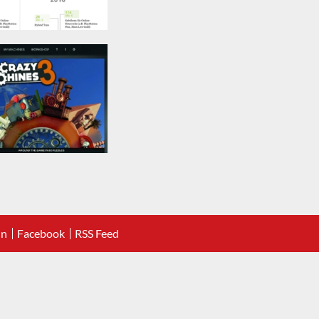
In
Facebook
RSS Feed