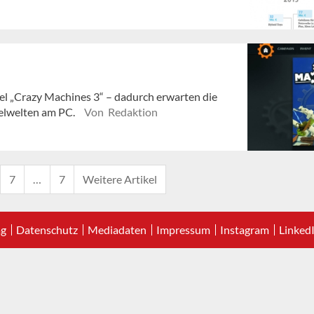
el „Crazy Machines 3“ – dadurch erwarten die
elwelten am PC.
Von Redaktion
7
…
7
Weitere Artikel
ag
Datenschutz
Mediadaten
Impressum
Instagram
Linked