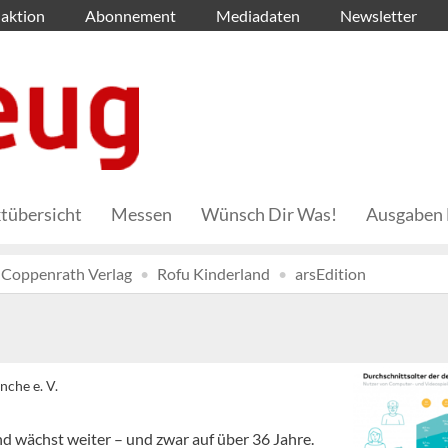
aktion
Abonnement
Mediadaten
Newsletter
tübersicht
Messen
Wünsch Dir Was!
Ausgaben 
Coppenrath Verlag
Rofu Kinderland
arsEdition
che e. V.
d wächst weiter – und zwar auf über 36 Jahre.