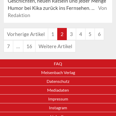
Geschichten, neuen Rätseln und jeder Menge
Humor bei Kika zurück ins Fernsehen. ...
Von
Redaktion
Vorherige Artikel
1
2
3
4
5
6
7
…
16
Weitere Artikel
FAQ
Meisenbach Verlag
Datenschutz
Mediadaten
Impressum
Instagram