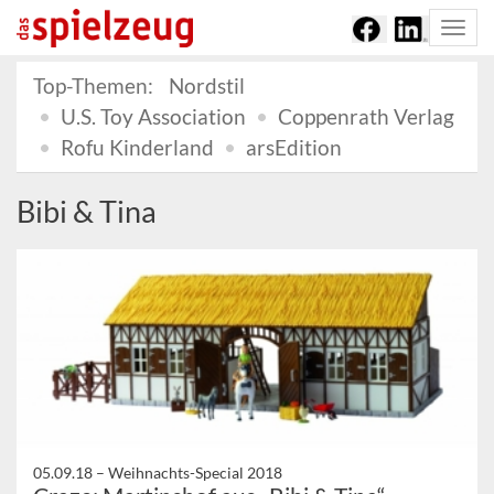
Togg
navi
Top-Themen:
Nordstil
U.S. Toy Association
Coppenrath Verlag
Rofu Kinderland
arsEdition
Bibi & Tina
05.09.18 –
Weihnachts-Special 2018