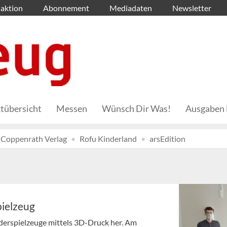
aktion
Abonnement
Mediadaten
Newsletter
tübersicht
Messen
Wünsch Dir Was!
Ausgaben 
Coppenrath Verlag
Rofu Kinderland
arsEdition
pielzeug
nderspielzeuge mittels 3D-Druck her. Am