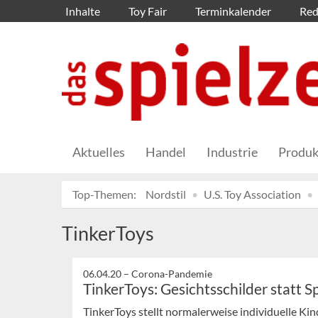
Inhalte
Toy Fair
Terminkalender
Red
Aktuelles
Handel
Industrie
Produk
Top-Themen:
Nordstil
U.S. Toy Association
TinkerToys
06.04.20 –
Corona-Pandemie
TinkerToys: Gesichtsschilder statt S
TinkerToys stellt normalerweise individuelle Ki