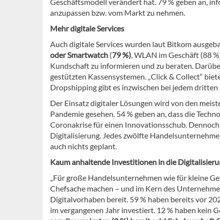
Geschäftsmodell verändert hat. 79 % geben an, i
anzupassen bzw. vom Markt zu nehmen.
Mehr digitale Services
Auch digitale Services wurden laut Bitkom ausgeb
oder Smartwatch
(
79 %)
, WLAN im Geschäft (88 %)
Kundschaft zu informieren und zu beraten. Darübe
gestützten Kassensystemen. „Click & Collect“ biet
Dropshipping gibt es inzwischen bei jedem dritten
Der Einsatz digitaler Lösungen wird von den meist
Pandemie gesehen. 54 % geben an, dass die Technol
Coronakrise für einen Innovationsschub. Dennoch
Digitalisierung. Jedes zwölfte Handelsunternehmen
auch nichts geplant.
Kaum anhaltende Investitionen in die Digitalisier
„Für große Handelsunternehmen wie für kleine Gesch
Chefsache machen – und im Kern des Unternehmens
Digitalvorhaben bereit. 59 % haben bereits vor 20
im vergangenen Jahr investiert. 12 % haben kein G