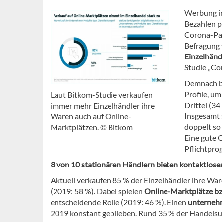
Werbung in
Bezahlen p
Corona-Pand
Befragung 
Einzelhänd
Studie „Co
Demnach be
Profile, um
Laut Bitkom-Studie verkaufen
Drittel (3
immer mehr Einzelhändler ihre
Insgesamt s
Waren auch auf Online-
doppelt so 
Marktplätzen. © Bitkom
Eine gute O
Pflichtpro
8 von 10 stationären Händlern bieten kontaktlos
Aktuell verkaufen 85 % der Einzelhändler ihre War
(2019: 58 %). Dabei spielen
Online-Marktplätze bz
entscheidende Rolle (2019: 46 %). Einen
unterneh
2019 konstant geblieben. Rund 35 % der Handels