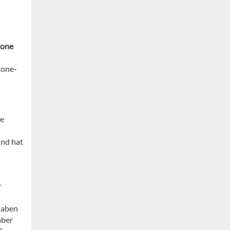
hone
hone-
ie
nd hat
r
 haben
aber