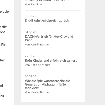
Von Redaktion
s
eit der
03.08.26
Diddl kehrt erfolgreich zurück
r die
rde.
04.08.26
DACH-Vertrieb für Hey Clay und
Pixio
 Ein
Von Kerstin Barthel
 –
29.07.26
lar:
Rofu Kinderland erfolgreich saniert
Von Katja Keienburg
30.07.26
Wie die Spielwarenbranche die
Generation Alpha zum Tüfteln
net
motiviert
Von Kerstin Barthel
 zu