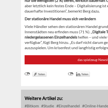
nur die wenigsten (2 %) bereit, wirklich dauerhaft G
aber letztlich kein festes Ende – Digitalisierung i
dauerhafte Investitionen“, bemerkt Berg dazu.
Der stationäre Handel muss sich verändern
Viele Händler sehen den stationären Handel grundsä
Innenstädten neu erfinden muss (71 %). „
Digitale
niedergelassenen Einzelhandels
helfen – und viele
verfügbar“, fügt Berg hinzu. „Es darf nicht darum
auszuspielen. Um krisenfest und langfristig erfolg
das spielzeug-Newsl
Weitere Artikel zu:
Bitkom
Studie
Einzelhandel
Online-Hande