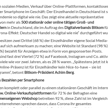
 sozialen Medien, Verkauf über Online-Plattformen, kontaktlose
er Smartphone im Geschäft: Der Einzelhandel in Deutschland ist s
emie so digital wie nie. Das zeigt eine aktuelle repräsentative
von mehr als
500 stationär oder online tätigen Groß- und
lern
in Deutschland, die im Auftrag des
Digitalverbands Bitkom
fü
rona-Effekt: Deutscher Handel so digital wie nie“ durchgeführt wu
sitzen zwei Drittel (68 %) der Einzelhändler eigene Social Media-
 auf sich aufmerksam zu machen; eine Website ist Standard (98 %).
4 %) bezahlt für Anzeigen etwa in Form von gesponserten Posts.
ind fast drei Viertel (72 %) auf Facebook, Instagram und Co. aktiv
viele wie vor zwei Jahren, als es 28 % waren. „Spätestens jetzt ist k
nline-Präsenz ist für Einzelhändler kein Nice-to-have – sie ist
gramm“, betont
Bitkom-Präsident Achim Berg
.
es Bezahlen per Smartphone
en komplett oder parallel zu einem stationären Geschäft im Inter
w. Online-Verkaufsplattformen
für 72 % der Befragten eine
menseigenen Webshop
betreiben 92 %, diese Zahl ist im Vergleich
unternehmen sprechen davon, dass Corona ihr gesamtes