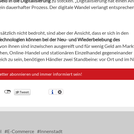
eld in die Digitalisierung
zu stecken. „Digitalisierung hat einen An
st ein dauerhafter Prozess. Der digitale Wandel verlangt entspreche
tzlich nicht bedroht, sind aber der Ansicht, dass er sich in den
 Technologien können bei der Neu- und Wiederbelebung des
 von ihnen sind inzwischen ausgereift und für wenig Geld am Mark
 gehen, Online-Handel und stationären Einzelhandel gegeneinander
reich zu sein, benötigen Händler zwei Standbeine: vor Ort und im Ne
etter abonnieren und immer informiert sein!
l
E-Commerce
Innenstadt