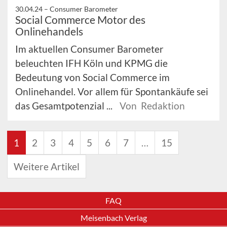
30.04.24 –
Consumer Barometer
Social Commerce Motor des
Onlinehandels
Im aktuellen Consumer Barometer
beleuchten IFH Köln und KPMG die
Bedeutung von Social Commerce im
Onlinehandel. Vor allem für Spontankäufe sei
das Gesamtpotenzial ...
Von Redaktion
1
2
3
4
5
6
7
…
15
Weitere Artikel
FAQ
Meisenbach Verlag