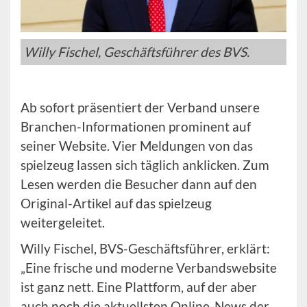
Willy Fischel, Geschäftsführer des BVS.
Ab sofort präsentiert der Verband unsere
Branchen-Informationen prominent auf
seiner Website. Vier Meldungen von das
spielzeug lassen sich täglich anklicken. Zum
Lesen werden die Besucher dann auf den
Original-Artikel auf das spielzeug
weitergeleitet.
Willy Fischel, BVS-Geschäftsführer, erklärt:
„Eine frische und moderne Verbandswebsite
ist ganz nett. Eine Plattform, auf der aber
auch noch die aktuellsten Online-News der