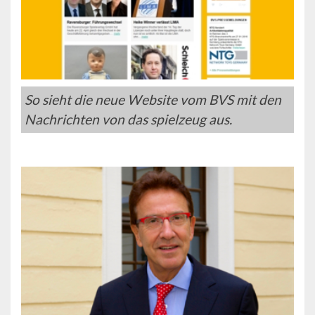
So sieht die neue Website vom BVS mit den
Nachrichten von das spielzeug aus.