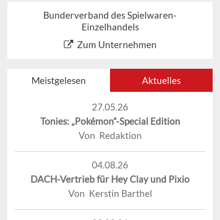
Bunderverband des Spielwaren-
Einzelhandels
Zum Unternehmen
Meistgelesen
Aktuelles
27.05.26
Tonies: „Pokémon“-Special Edition
Von Redaktion
04.08.26
DACH-Vertrieb für Hey Clay und Pixio
Von Kerstin Barthel