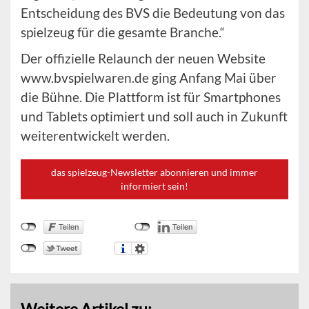
Entscheidung des BVS die Bedeutung von das
spielzeug für die gesamte Branche.“
Der offizielle Relaunch der neuen Website
www.bvspielwaren.de ging Anfang Mai über
die Bühne. Die Plattform ist für Smartphones
und Tablets optimiert und soll auch in Zukunft
weiterentwickelt werden.
das spielzeug-Newsletter abonnieren und immer
informiert sein!
Weitere Artikel zu: