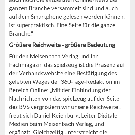
ganzen Branche versammelt sind und auch
auf dem Smartphone gelesen werden können,
ist superpraktisch. Eine Seite für die ganze
Branche.“
Größere Reichweite - größere Bedeutung
Für den Meisenbach Verlag und ihr
Fachmagazin das spielzeug ist die Präsenz auf
der Verbandswebsite eine Bestätigung des
gelebten Weges der 360-Tage-Redaktion im
Bereich Online: „Mit der Einbindung der
Nachrichten von das spielzeug auf der Seite
des BVS vergrößern wir unsere Reichweite“,
freut sich Daniel Keienburg, Leiter Digitale
Medien beim Meisenbach Verlag, und
ergänzt: „Gleichzeitig unterstreicht die