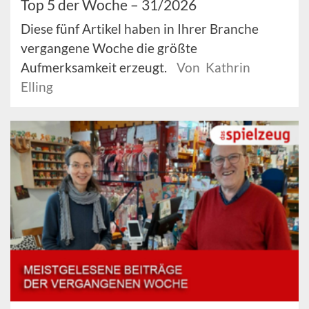
Top 5 der Woche – 31/2026
Diese fünf Artikel haben in Ihrer Branche
vergangene Woche die größte
Aufmerksamkeit erzeugt.
Von Kathrin
Elling