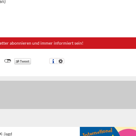
an)
etter abonnieren und immer informiert sein!
-X-Jagd