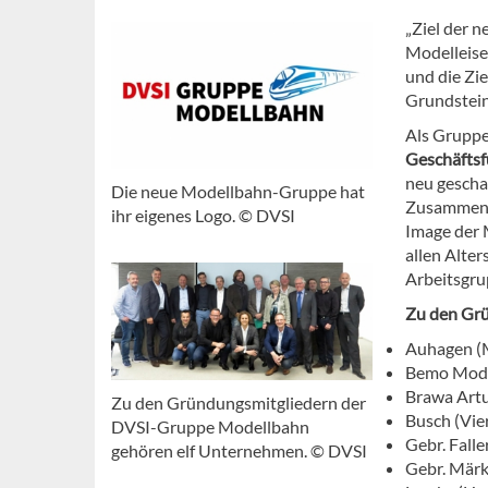
„Ziel der n
Modelleise
und die Zie
Grundstein
Als Gruppe
Geschäftsf
neu gescha
Die neue Modellbahn-Gruppe hat
Zusammenar
ihr eigenes Logo. © DVSI
Image der 
allen Alter
Arbeitsgru
Zu den Gr
Auhagen (
Bemo Mode
Brawa Artu
Zu den Gründungsmitgliedern der
Busch (Vie
DVSI-Gruppe Modellbahn
Gebr. Fall
gehören elf Unternehmen. © DVSI
Gebr. Märk