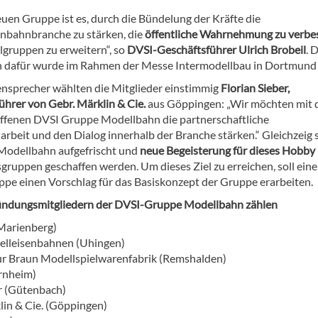
euen Gruppe ist es, durch die Bündelung der Kräfte die
nbahnbranche zu stärken, die
öffentliche Wahrnehmung zu verbe
lgruppen zu erweitern“, so
DVSI-Geschäftsführer Ulrich Brobeil
. 
 dafür wurde im Rahmen der Messe Intermodellbau in Dortmund 
nsprecher wählten die Mitglieder einstimmig
Florian Sieber,
ührer von Gebr. Märklin & Cie.
aus Göppingen: „Wir möchten mit 
ffenen DVSI Gruppe Modellbahn die partnerschaftliche
beit und den Dialog innerhalb der Branche stärken.“ Gleichzeig s
Modellbahn aufgefrischt und
neue Begeisterung für dieses Hobby
sgruppen geschaffen werden. Um dieses Ziel zu erreichen, soll eine
ppe einen Vorschlag für das Basiskonzept der Gruppe erarbeiten.
ündungsmitgliedern der DVSI-Gruppe Modellbahn zählen
Marienberg)
lleisenbahnen (Uhingen)
r Braun Modellspielwarenfabrik (Remshalden)
rnheim)
er (Gütenbach)
lin & Cie. (Göppingen)