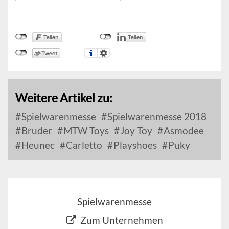
Weitere Artikel zu:
Spielwarenmesse
Spielwarenmesse 2018
Bruder
MTW Toys
Joy Toy
Asmodee
Heunec
Carletto
Playshoes
Puky
Spielwarenmesse
Zum Unternehmen