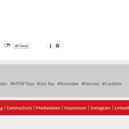
uder
MTW Toys
Joy Toy
Asmodee
Heunec
Carletto
ag
Datenschutz
Mediadaten
Impressum
Instagram
Linked