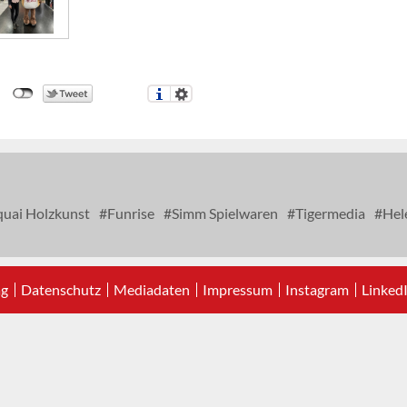
uai Holzkunst
Funrise
Simm Spielwaren
Tigermedia
Hel
ag
Datenschutz
Mediadaten
Impressum
Instagram
Linked