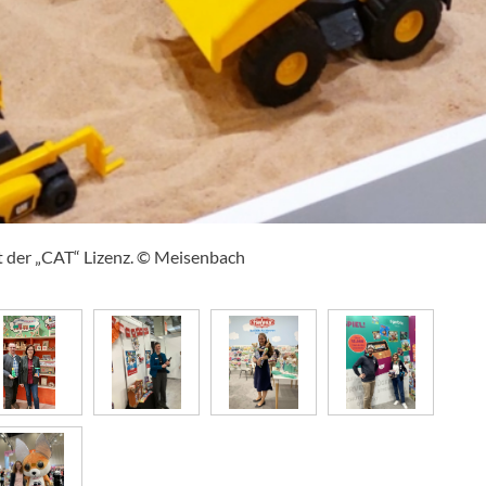
it der „CAT“ Lizenz. © Meisenbach