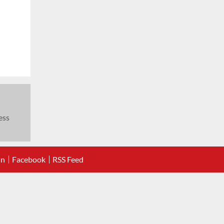
ess
In
Facebook
RSS Feed