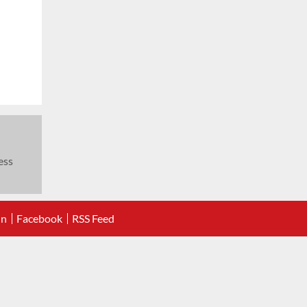
ess
In
Facebook
RSS Feed