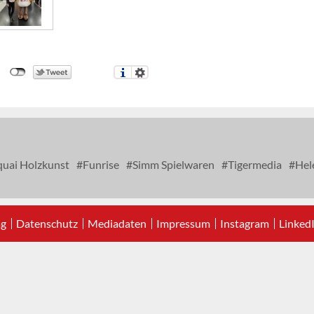
uai Holzkunst
Funrise
Simm Spielwaren
Tigermedia
Hel
ag
Datenschutz
Mediadaten
Impressum
Instagram
Linked