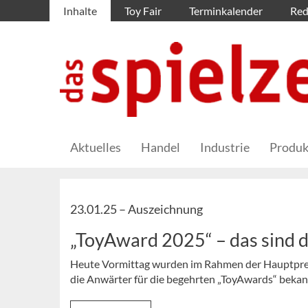
Inhalte
Toy Fair
Terminkalender
Red
Aktuelles
Handel
Industrie
Produk
23.01.25 –
Auszeichnung
„ToyAward 2025“ – das sind 
Heute Vormittag wurden im Rahmen der Hauptpress
die Anwärter für die begehrten „ToyAwards“ beka