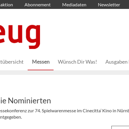
aktion
Abonnement
Mediadaten
Newsletter
tübersicht
Messen
Wünsch Dir Was!
Ausgaben 
die Nominierten
ekonferenz zur 74. Spielwarenmesse im Cinecitta’ Kino in Nürn
nntgegeben.