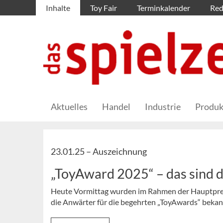
Inhalte
Toy Fair
Terminkalender
Red
Aktuelles
Handel
Industrie
Produk
23.01.25 –
Auszeichnung
„ToyAward 2025“ – das sind 
Heute Vormittag wurden im Rahmen der Hauptpress
die Anwärter für die begehrten „ToyAwards“ beka