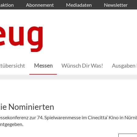
aktion
Abonnement
Mediadaten
Newsletter
tübersicht
Messen
Wünsch Dir Was!
Ausgaben 
die Nominierten
ekonferenz zur 74. Spielwarenmesse im Cinecitta’ Kino in Nürn
nntgegeben.