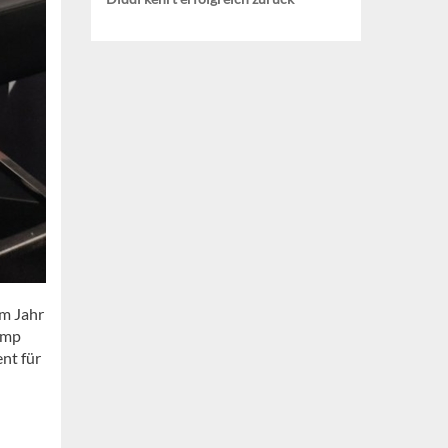
em Jahr
amp
nt für