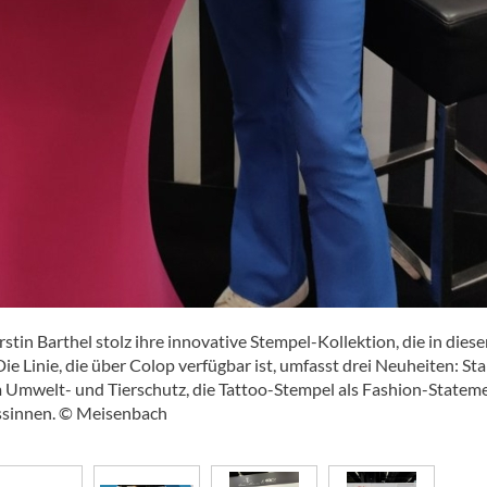
tin Barthel stolz ihre innovative Stempel-Kollektion, die in dies
 Linie, die über Colop verfügbar ist, umfasst drei Neuheiten: St
Umwelt- und Tierschutz, die Tattoo-Stempel als Fashion-Stateme
essinnen. © Meisenbach