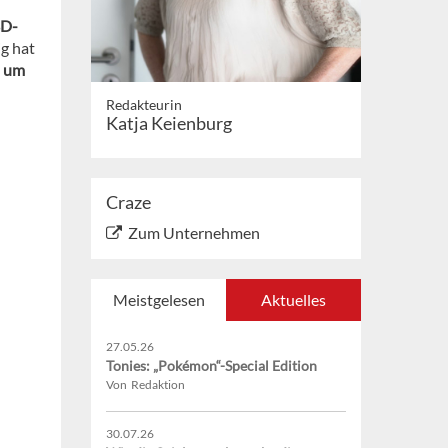
3D-
ig hat
d um
Redakteurin
Katja Keienburg
Craze
Zum Unternehmen
Meistgelesen
Aktuelles
27.05.26
Tonies: „Pokémon“-Special Edition
Von Redaktion
30.07.26