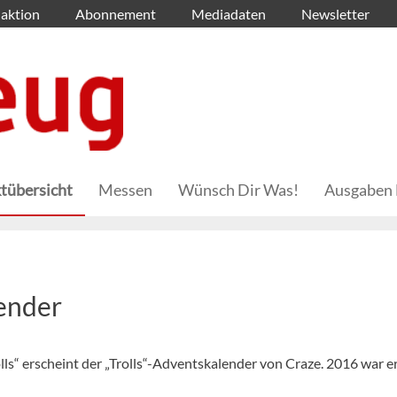
aktion
Abonnement
Mediadaten
Newsletter
tübersicht
Messen
Wünsch Dir Was!
Ausgaben 
lender
ls“ erscheint der „Trolls“-Adventskalender von Craze. 2016 war er