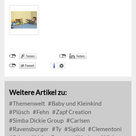
Weitere Artikel zu:
Themenwelt
Baby und Kleinkind
Plüsch
Fehn
Zapf Creation
Simba Dickie Group
Carlsen
Ravensburger
Ty
Sigikid
Clementoni