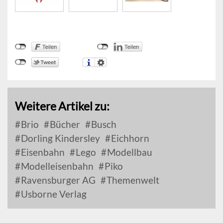
Weitere Artikel zu:
Brio
Bücher
Busch
Dorling Kindersley
Eichhorn
Eisenbahn
Lego
Modellbau
Modelleisenbahn
Piko
Ravensburger AG
Themenwelt
Usborne Verlag