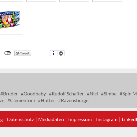
Bruder
Goodbaby
Rudolf Schaffer
Nici
Simba
Spin M
ze
Clementoni
Hutter
Ravensburger
ag
Datenschutz
Mediadaten
Impressum
Instagram
Linked