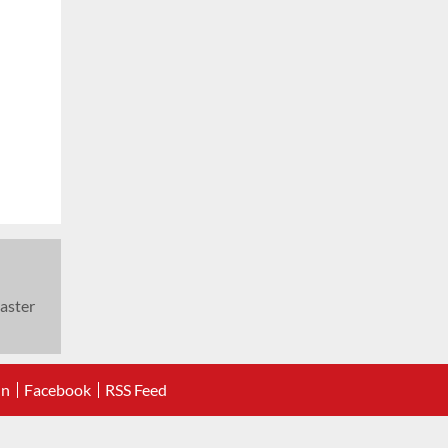
aster
In
Facebook
RSS Feed