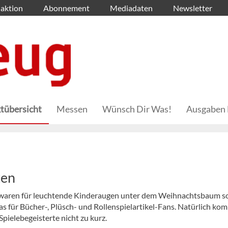
aktion
Abonnement
Mediadaten
Newsletter
tübersicht
Messen
Wünsch Dir Was!
Ausgaben 
ten
pielwaren für leuchtende Kinderaugen unter dem Weihnachtsbaum s
as für Bücher-, Plüsch- und Rollenspielartikel-Fans. Natürlich k
pielebegeisterte nicht zu kurz.