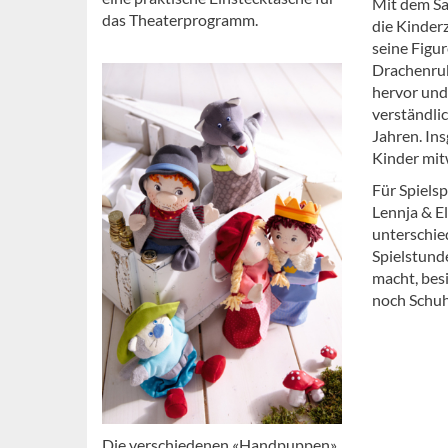
Mit dem Sa
das Theaterprogramm.
die Kinder
seine Figu
Drachenrubi
hervor und
verständlic
Jahren. In
Kinder mit
Für Spiels
Lennja & El
unterschie
Spielstunde
macht, besi
noch Schuh
Die verschiedenen «Handpuppen»