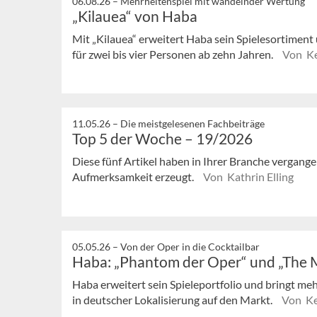
06.08.26 –
Mehrheitenspiel mit wandelnder Wertung
„Kilauea“ von Haba
Mit „Kilauea“ erweitert Haba sein Spielesortiment 
für zwei bis vier Personen ab zehn Jahren.
Von Ke
11.05.26 –
Die meistgelesenen Fachbeiträge
Top 5 der Woche – 19/2026
Diese fünf Artikel haben in Ihrer Branche vergan
Aufmerksamkeit erzeugt.
Von Kathrin Elling
05.05.26 –
Von der Oper in die Cocktailbar
Haba: „Phantom der Oper“ und „The 
Haba erweitert sein Spieleportfolio und bringt mehr
in deutscher Lokalisierung auf den Markt.
Von Ke