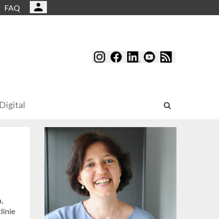
FAQ
Digital
,
linie