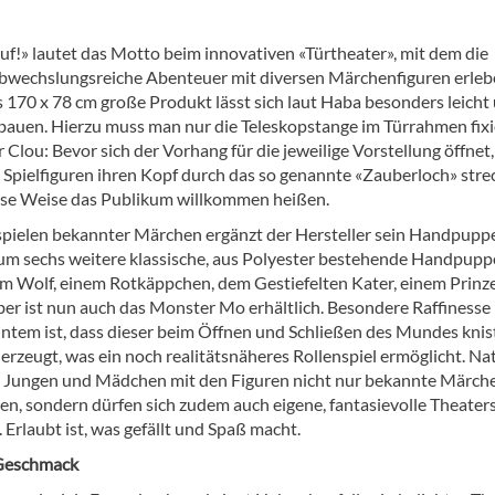
uf!» lautet das Motto beim innovativen «Türtheater», mit dem die
bwechslungsreiche Abenteuer mit diversen Märchenfiguren erle
s 170 x 78 cm große Produkt lässt sich laut Haba besonders leicht
fbauen. Hierzu muss man nur die Teleskopstange im Türrahmen fixi
Clou: Bevor sich der Vorhang für die jeweilige Vorstellung öffnet,
 Spielfiguren ihren Kopf durch das so genannte «Zauberloch» stre
ese Weise das Publikum willkommen heißen.
ielen bekannter Märchen ergänzt der Hersteller sein Handpupp
um sechs weitere klassische, aus Polyester bestehende Handpupp
m Wolf, einem Rotkäppchen, dem Gestiefelten Kater, einem Prinz
er ist nun auch das Monster Mo erhältlich. Besondere Raffinesse 
ntem ist, dass dieser beim Öffnen und Schließen des Mundes kni
rzeugt, was ein noch realitätsnäheres Rollenspiel ermöglicht. Nat
 Jungen und Mädchen mit den Figuren nicht nur bekannte Märch
en, sondern dürfen sich zudem auch eigene, fantasievolle Theater
Erlaubt ist, was gefällt und Spaß macht.
 Geschmack