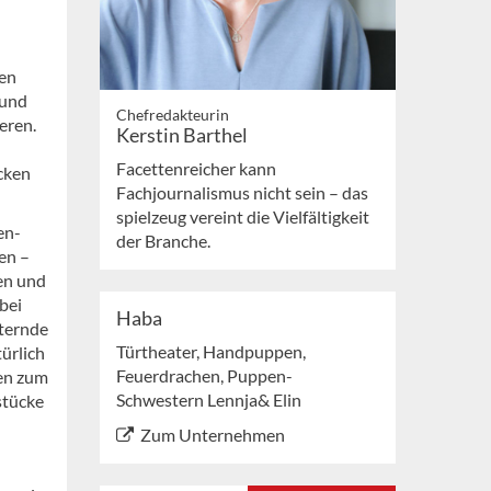
ben
 und
Chefredakteurin
eren.
Kerstin Barthel
Facettenreicher kann
cken
Fachjournalismus nicht sein – das
spielzeug vereint die Vielfältigkeit
en-
der Branche.
en –
en und
bei
Haba
sternde
Türtheater, Handpuppen,
ürlich
Feuerdrachen, Puppen-
en zum
Schwestern Lennja& Elin
stücke
Zum Unternehmen