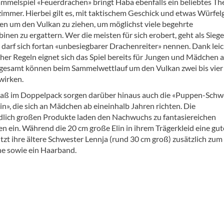
mmelspiel «Feuerdrachen» bringt Haba ebenfalls ein beliebtes Th
zimmer. Hierbei gilt es, mit taktischem Geschick und etwas Würfel
ren um den Vulkan zu ziehen, um möglichst viele begehrte
nen zu ergattern. Wer die meisten für sich erobert, geht als Siege
 darf sich fortan «unbesiegbarer Drachenreiter» nennen. Dank lei
her Regeln eignet sich das Spiel bereits für Jungen und Mädchen a
sgesamt können beim Sammelwettlauf um den Vulkan zwei bis vier
wirken.
paß im Doppelpack sorgen darüber hinaus auch die «Puppen-Schw
in», die sich an Mädchen ab eineinhalb Jahren richten. Die
dlich großen Produkte laden den Nachwuchs zu fantasiereichen
n ein. Während die 20 cm große Elin in ihrem Trägerkleid eine gut
tzt ihre ältere Schwester Lennja (rund 30 cm groß) zusätzlich zum
e sowie ein Haarband.