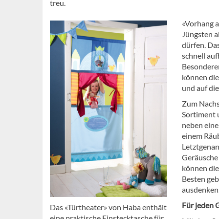
treu.
«Vorhang a
Jüngsten a
dürfen. Da
schnell au
Besonderer 
können die
und auf di
Zum Nachsp
Sortiment 
neben eine
einem Räub
Letztgenan
Geräusche e
können die
Besten geb
ausdenken. 
Für jeden
Das «Türtheater» von Haba enthält
eine praktische Einstecktasche für