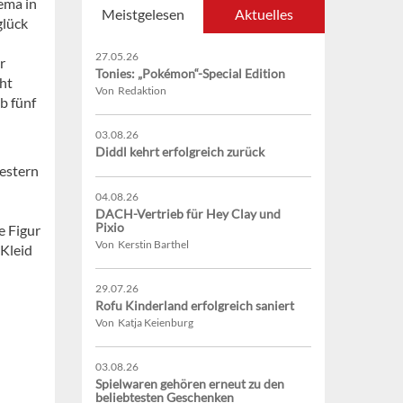
ema in
Meistgelesen
Aktuelles
glück
27.05.26
r
Tonies: „Pokémon“-Special Edition
cht
Von Redaktion
b fünf
03.08.26
Diddl kehrt erfolgreich zurück
estern
04.08.26
DACH-Vertrieb für Hey Clay und
Pixio
e Figur
Von Kerstin Barthel
 Kleid
29.07.26
Rofu Kinderland erfolgreich saniert
Von Katja Keienburg
03.08.26
Spielwaren gehören erneut zu den
beliebtesten Geschenken