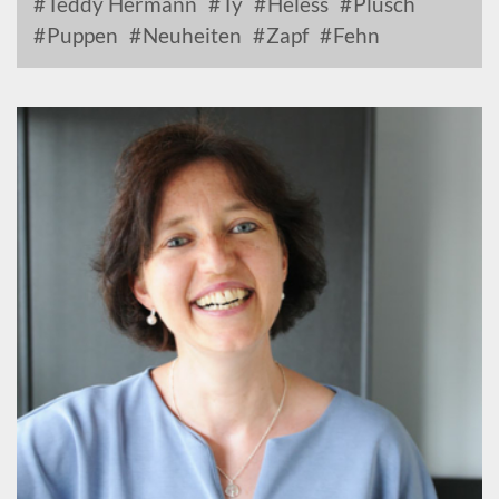
Teddy Hermann
Ty
Heless
Plüsch
Puppen
Neuheiten
Zapf
Fehn