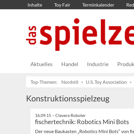
Inhalte
Toy Fair
Terminkalender
Red
Aktuelles
Handel
Industrie
Produk
Top-Themen:
Nordstil
U.S. Toy Association
Konstruktionsspielzeug
16.09.15 –
Clevere Roboter
fischertechnik: Robotics Mini Bots
Der neue Baukasten „Robotics Mini Bots“ von fis