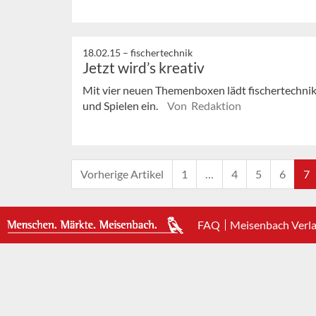
18.02.15 –
fischertechnik
Jetzt wird’s kreativ
Mit vier neuen Themenboxen lädt fischertechnik
und Spielen ein.
Von Redaktion
Vorherige Artikel
1
…
4
5
6
7
FAQ
Meisenbach Verl