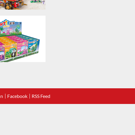
In
Facebook
RSS Feed