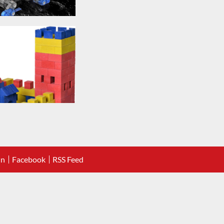
In
Facebook
RSS Feed