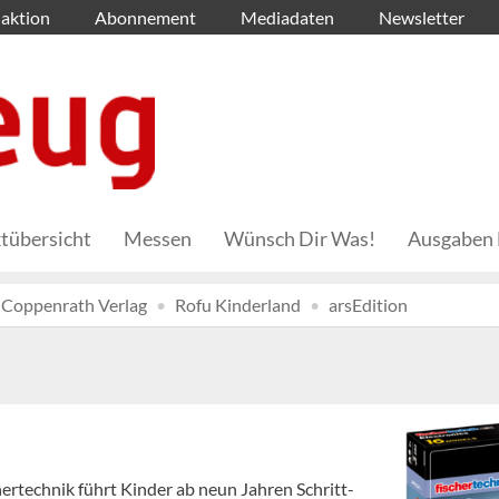
aktion
Abonnement
Mediadaten
Newsletter
tübersicht
Messen
Wünsch Dir Was!
Ausgaben 
Coppenrath Verlag
Rofu Kinderland
arsEdition
hertechnik führt Kinder ab neun Jahren Schritt-