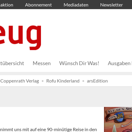
aktion
Abonnement
Mediadaten
Newsletter
tübersicht
Messen
Wünsch Dir Was!
Ausgaben 
Coppenrath Verlag
Rofu Kinderland
arsEdition
 nimmt uns mit auf eine 90-minütige Reise in den